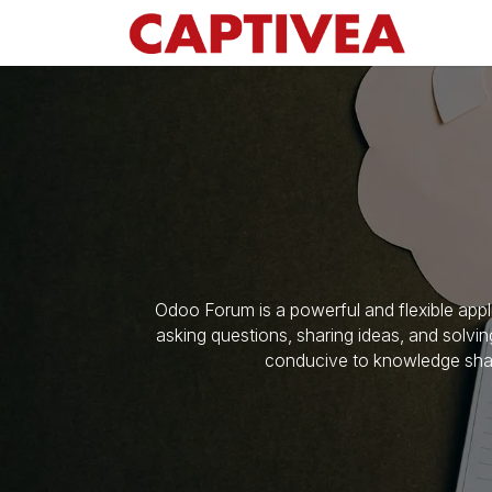
Se rendre au contenu
Odoo Forum is a powerful and flexible appli
asking questions, sharing ideas, and solv
conducive to knowledge shari