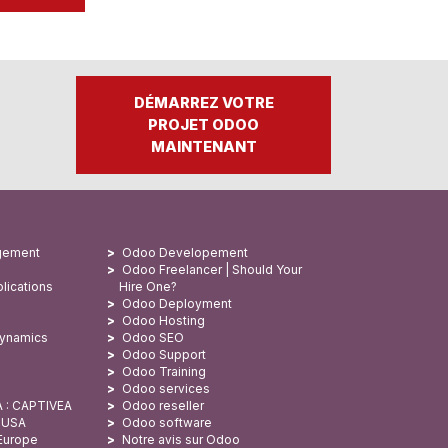
DÉMARREZ VOTRE
PROJET ODOO
MAINTENANT
gement
Odoo Developement
Odoo Freelancer | Should Your
lications
Hire One?
Odoo Deployment
Odoo Hosting
Dynamics
Odoo SEO
Odoo Support
Odoo Training
Odoo services
A : CAPTIVEA
Odoo reseller
x USA
Odoo software
 Europe
Notre avis sur Odoo