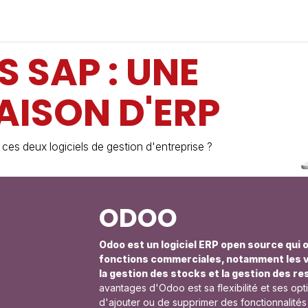
Industries
Solutions
Services
About us
 SAP : UNE
ISON D'ERP
 ces deux logiciels de gestion d'entreprise ?
ODOO
Odoo est un logiciel ERP open source qui 
fonctions commerciales, notamment les ven
la gestion des stocks et la gestion des 
avantages d'Odoo est sa flexibilité et ses opt
d'ajouter ou de supprimer des fonctionnalités