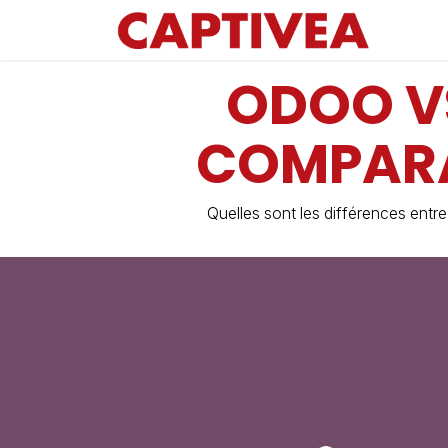
Se rendre au contenu
ODOO VS
COMPARA
Quelles sont les différences entre