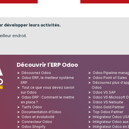
r développer leurs activités.
illeur endroit.
Découvrir l'ERP Odoo
Découvrez Odoo
Odoo Pipeline mana
Odoo ERP, le meilleur système
Odoo Point of Sales
ERP
Découvrez plus d'app
Tout ce que vous devez savoir
Odoo
sur Odoo
Odoo VS SAP
Odoo ERP : Comment le mettre
Odoo VS Microsoft 
en place ?
Odoo VS Netsuite
Tarifs Odoo
Odoo Gold Partner
Documentation d'Odoo
Top Odoo Partner
Odoo et évolutivité
Intégrateur Odoo US
Connecteur Odoo
Intégrateur Odoo au
Odoo Shopify
Intégrateur Odoo en