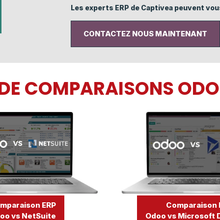
Les experts ERP de Captivea peuvent vous
CONTACTEZ NOUS MAINTENANT
S DE COMPARAISONS ODO
Comparaison 
mparaison ERP
Odoo vs Microsoft
oo vs NetSuite