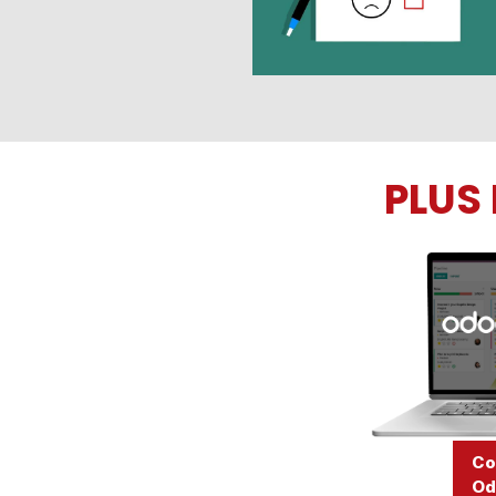
​PLU
Co
Od