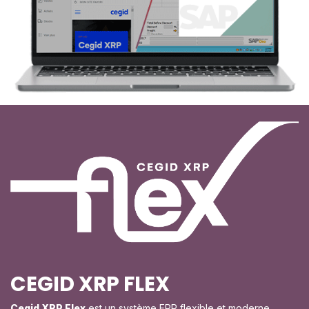
CEGID XRP FLEX
Cegid XRP Flex
est un
système ERP
flexible et moderne,