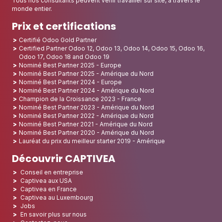
Nous sommes un
intégrateur Odoo
et nous déployons Odoo pour
des organisations de toutes tailles. Nous sommes partenaire
certifié Odoo
et
partenaire Odoo gold
.
We support our customers in their implementation, integration,
development, maintenance, and hosting with a proven project
method on more than 800 projects.
Tous nos consultants peuvent venir travailler sur site, à travers le
monde entier.
Prix et certifications
Certifié Odoo Gold Partner
Certified Partner Odoo 12, Odoo 13, Odoo 14, Odoo 15, Odoo 16,
Odoo 17, Odoo 18 and Odoo 19
Nominé Best Partner 2025 - Europe