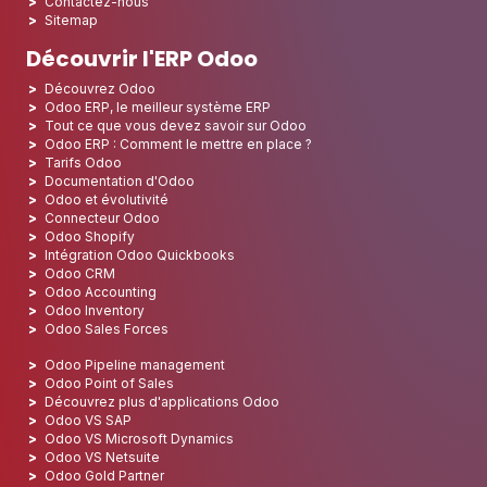
Nominé Best Partner 2025 - Amérique du Nord
Nominé Best Partner 2024 - Europe
Nominé Best Partner 2024 - Amérique du Nord
Champion de la Croissance 2023 - France
Nominé Best Partner 2023 - Amérique du Nord
Nominé Best Partner 2022 - Amérique du Nord
Nominé Best Partner 2021 - Amérique du Nord
Nominé Best Partner 2020 - Amérique du Nord
Lauréat du prix du meilleur starter 2019 - Amérique
Découvrir CAPTIVEA
Conseil en entreprise
Captivea aux USA
Captivea en France
Captivea au Luxembourg
Jobs
En savoir plus sur nous
Contactez-nous
Sitemap
Découvrir l'ERP Odoo
Découvrez Odoo
Odoo ERP, le meilleur système ERP
Tout ce que vous devez savoir sur Odoo
Odoo ERP : Comment le mettre en place ?