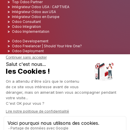
Tarifs Odoo
Documentation d'Odoo
Odoo et évolutivité
Connecteur Odoo
Odoo Shopify
Intégration Odoo Quickbooks
Odoo CRM
Odoo Accounting
Odoo Inventory
Odoo Sales Forces
Odoo Pipeline management
Odoo Point of Sales
Découvrez plus d'applications Odoo
Odoo VS SAP
Odoo VS Microsoft Dynamics
Odoo VS Netsuite
Odoo Gold Partner
Top Odoo Partner
Intégrateur Odoo USA : CAPTIVEA
Intégrateur Odoo aux USA
Intégrateur Odoo en Europe
Odoo Consultant
Odoo Integration
Odoo Implementation