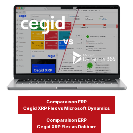
Comparaison ERP
Cegid XRP Flex vs Microsoft Dynamics