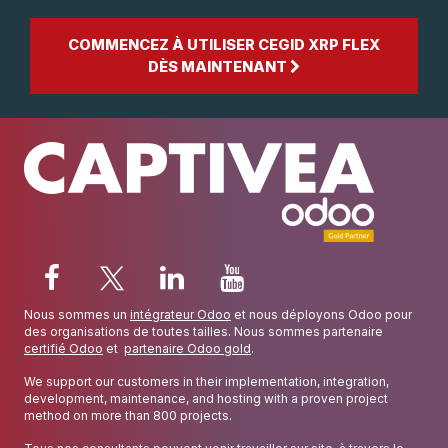
3. Comment Cegid XRP Flex facilite-t-il la
gestion des processus de fabrication ?
4. Quelles sont les options de déploiement
disponibles pour les deux logiciels ERP ?
140 000 utilisateurs utilisent
Cegid XRP Flex par jour pour gérer
leurs activités
Rejoignez-les et aidez votre entreprise à se développer.
COMMENCEZ À UTILISER CEGID XRP FLEX
DÈS MAINTENANT