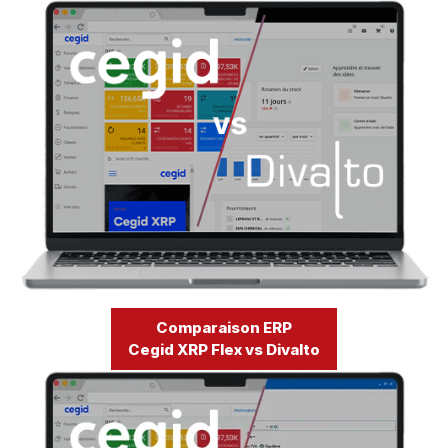
Comparaison ERP
Cegid XRP Flex vs Dolibarr