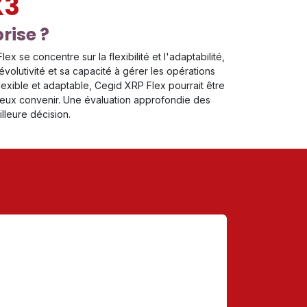
X3
prise ?
ex se concentre sur la flexibilité et l'adaptabilité,
volutivité et sa capacité à gérer les opérations
lexible et adaptable, Cegid XRP Flex pourrait être
 mieux convenir. Une évaluation approfondie des
lleure décision.
 ET SAGE X3
IMPLÉMENTATION DU
LOGICIEL ?
L’implémentation de Cegid XRP Flex est conçue
pour être rapide et efficace. Le processus
d’implémentation commence par une analyse