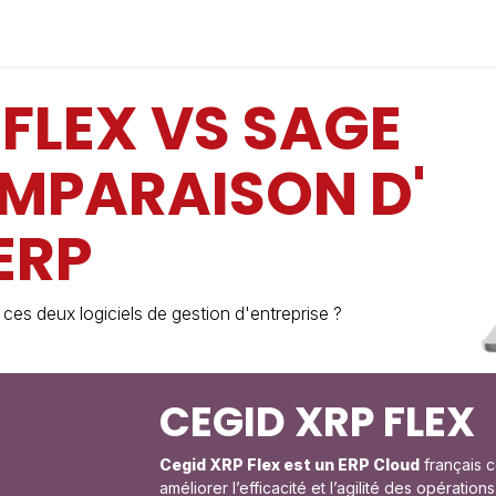
Industries
Solutions
Services
About us
 FLEX VS SAGE
OMPARAISON D'
ERP
 ces deux logiciels de gestion d'entreprise ?
CEGID XRP FLEX
Cegid XRP Flex est un ERP Cloud
français c
améliorer l’efficacité et l’agilité des opérations