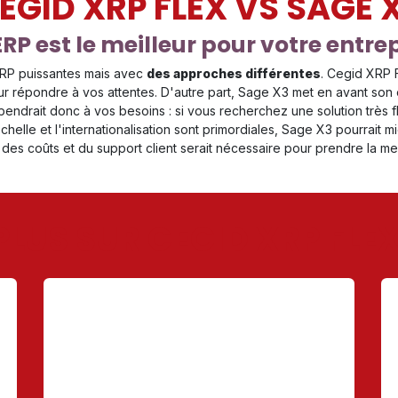
EGID XRP FLEX VS SAGE 
RP est le meilleur pour votre entre
ERP puissantes mais avec
des approches différentes
. Cegid XRP Fl
ur répondre à vos attentes. D'autre part, Sage X3 met en avant son é
pendrait donc à vos besoins : si vous recherchez une solution très f
échelle et l'internationalisation sont primordiales, Sage X3 pourrait
, des coûts et du support client serait nécessaire pour prendre la mei
PLUS SUR CEGID XRP FLEX
PRIX
Le prix de Cegid XRP Flex est conçu pour être
accessible et flexible, avec une tarification par
abonnement qui
peut être ajustée en
fonction des modules choisis et du nombre