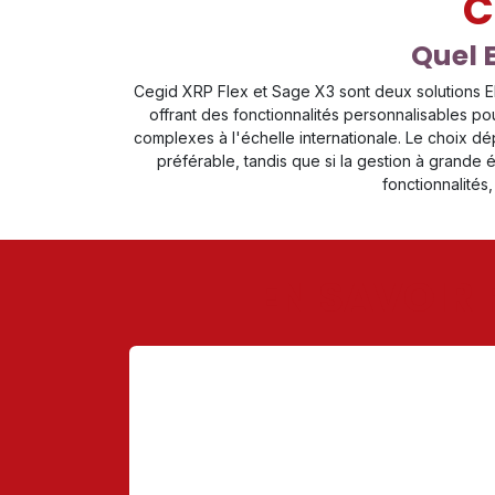
C
Quel E
Cegid XRP Flex et Sage X3 sont deux solutions 
offrant des fonctionnalités personnalisables po
complexes à l'échelle internationale. Le choix dé
préférable, tandis que si la gestion à grande 
fonctionnalités
EN SAVOIR 
​NIVEAU DE
PERSONNALISATION
Cegid XRP Flex se distingue par son niveau de
personnalisation, surpassant de nombreux
concurrents dans sa capacité à s'adapter