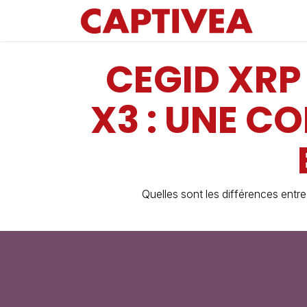
Se rendre au contenu
CEGID XRP
X3 : UNE C
Quelles sont les différences entre