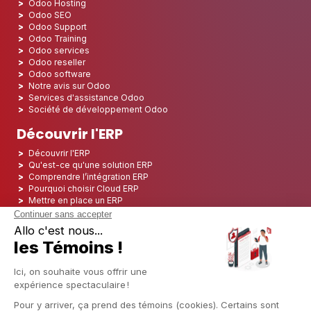
Odoo Hosting
Odoo SEO
Odoo Support
Odoo Training
Odoo services
Odoo reseller
Odoo software
Notre avis sur Odoo
Services d'assistance Odoo
Société de développement Odoo
Découvrir l'ERP
Découvrir l'ERP
Qu'est-ce qu'une solution ERP
Comprendre l’intégration ERP
Pourquoi choisir Cloud ERP
Mettre en place un ERP
ERP Open Source
Logiciel ERP Open Source
Top 5 des ERP Open Source
ERP Deployment
ERP Integration
ERP Implementation
ERP Consulting
ERP Project