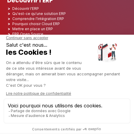
Découvrir l'ERP
Découvrir l'ERP
Qu'est-ce qu'une solution ERP
Comprendre l’intégration ERP
Pourquoi choisir Cloud ERP
Mettre en place un ERP
ERP Open Source
Logiciel ERP Open Source
Top 5 des ERP Open Source
ERP Deployment
ERP Integration
ERP Implementation
ERP Consulting
ERP Project
ERP System
Odoo ERP pour le secteur financier
Odoo ERP pour le secteur des assurances
Odoo ERP pour l'industrie de l'impression
Odoo ERP pour le secteur de la logistique
Odoo ERP pour l'industrie du CBD
Odoo ERP pour l'industrie manufacturière
Français
Copyright © 2006 - 2025 CAPTIVEA