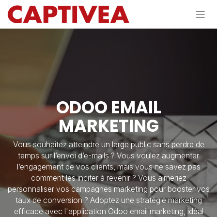
Se rendre au contenu
ODOO EMAIL
MARKETING
Vous souhaitez atteindre un large public sans perdre de
temps sur l’envoi d’e-mails ? Vous voulez augmenter
l’engagement de vos clients, mais vous ne savez pas
comment les inciter à revenir ? Vous aimeriez
personnaliser vos campagnes marketing pour booster vos
taux de conversion ? Adoptez une stratégie marketing
efficace avec l'application Odoo email marketing, idéal