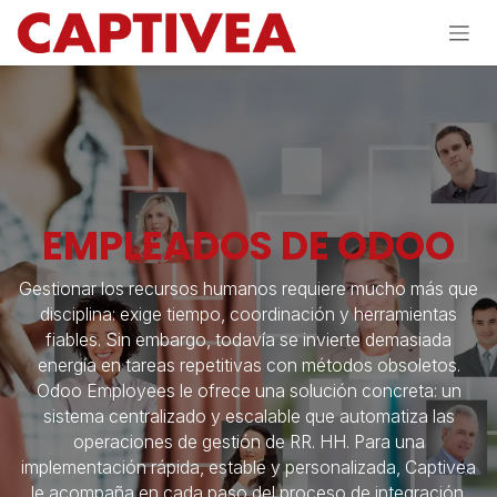
Ir al contenido
EMPLEADOS DE ODOO
Gestionar los recursos humanos requiere mucho más que
disciplina: exige tiempo, coordinación y herramientas
fiables. Sin embargo, todavía se invierte demasiada
energía en tareas repetitivas con métodos obsoletos.
Odoo Employees le ofrece una solución concreta: un
sistema centralizado y escalable que automatiza las
operaciones de gestión de RR. HH. Para una
implementación rápida, estable y personalizada, Captivea
le acompaña en cada paso del proceso de integración.