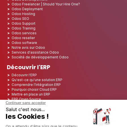
Odoo Freelancer | Should Your Hire One?
Odoo Deployment
Odoo Hosting
Odoo SEO
Odoo Support
Odoo Training
Odoo services
Odoo reseller
Odoo software
Notre avis sur Odoo
Services d'assistance Odoo
Société de développement Odoo
Découvrir l'ERP
Découvrir l'ERP
Qu'est-ce qu'une solution ERP
Comprendre l’intégration ERP
Pourquoi choisir Cloud ERP
Mettre en place un ERP
ERP Open Source
Logiciel ERP Open Source
Top 5 des ERP Open Source
ERP Deployment
ERP Integration