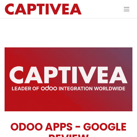
Se rendre au contenu
ODOO APPS - GOOGLE