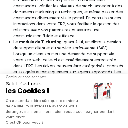
commandes, vérifier les niveaux de stock, accéder à des
documents marketing ou techniques, et même passer des
commandes directement via le portail. En centralisant ces
interactions dans votre ERP, vous facilitez la gestion des
relations avec vos partenaires et assurez une
communication fluide et efficace.
Le
module de Ticketing
, quant à lui, améliore la gestion
du support client et du service après-vente (SAV).
Lorsqu'un client soumet une demande de support via
votre site web, celle-ci est immédiatement enregistrée
dans l'ERP. Les tickets peuvent être catégorisés, priorisés
et assignés automatiquement aux agents appropriés. Les
clients peuvent suivre l'évolution de leurs demandes en
temps réel via le portail client, ce qui améliore la
transparence et la satisfaction client. De plus, en intégrant
le module de ticketing avec votre ERP, vous pouvez
analyser les données de support pour identifier les
tendances, les problèmes récurrents et les opportunités
d'amélioration.
Les modules cités ne sont que des exemples parmi tant