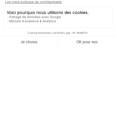
d'autres et montrent comment un site web évolutif, synchronisé
avec votre ERP, offre flexibilité et efficacité. Les capacités de
votre site web peuvent être étendues sans effort
supplémentaire, en intégrant simplement de nouveaux
modules à votre ERP. Cela permet non seulement d'
améliorer
la gestion interne, mais aussi de fournir une meilleure
expérience utilisateur, tout en assurant la cohérence et
la précision des données à travers l'ensemble de vos
opérations
.
UNIFICATION DE VOS
EFFORTS MARKETING
Amélioration de l'expérience client
et/ou revendeur
Grâce à l'utilisation des données clients stockés dans l'ERP, il
est possible de personnaliser le contenu affiché sur votre site
web. En analysant les achats précédents, les comportements
de navigation et les préférences, vous pouvez
proposer des
recommandations de produits adaptées, des promotions