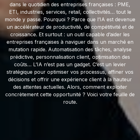
dans le quotidien des entreprises françaises : PME,
ETI, industries, services, retail, collectivités… tout le
monde y passe. Pourquoi ? Parce que l’IA est devenue
un accélérateur de productivité, de compétitivité et de
croissance. Et surtout : un outil capable d’aider les
entreprises françaises à naviguer dans un marché en
mutation rapide. Automatisation des tâches, analyse
prédictive, personnalisation client, optimisation des
coûts… L’IA n’est pas un gadget. C’est un levier
stratégique pour optimiser vos processus, affiner vos
décisions et offrir une expérience client à la hauteur
des attentes actuelles. Alors, comment exploiter
concrètement cette opportunité ? Voici votre feuille de
route.