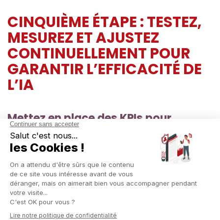
CINQUIÈME ÉTAPE : TESTEZ,
MESUREZ ET AJUSTEZ
CONTINUELLEMENT POUR
GARANTIR L’EFFICACITÉ DE
L’IA
Mettez en place des KPIs pour
mesurer l’impact de l’IA
Les KPIs IA peuvent concerner :
La productivité,
La réduction des coûts,
La qualité du service client,
Les revenus générés.
Sans mesure, pas d’optimisation.