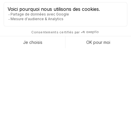
Effectuez des tests A/B pour
optimiser l’impact de l’IA
L’A/B testing guidé par IA permet d’identifier quelle stratégie
fonctionne réellement :
Quelle offre convertit le mieux ?
Quel message génère le plus d’action ?
Quel design performe le mieux ?
Les entreprises françaises en tirent des gains rapides.
Faites évoluer vos outils IA en
fonction des résultats
L’IA n’est pas figée. Elle apprend, évolue, s’adapte. Vous
devez ajuster régulièrement
vos modèles, vos paramètres
et vos règles métier.