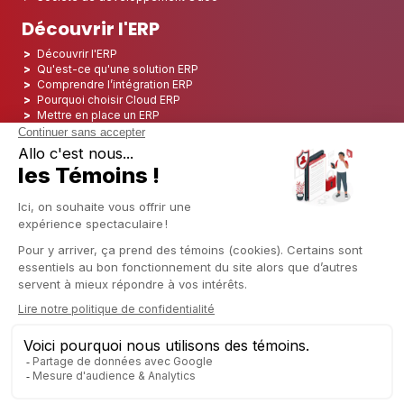
Découvrir l'ERP
Découvrir l'ERP
Qu'est-ce qu'une solution ERP
Comprendre l’intégration ERP
Pourquoi choisir Cloud ERP
Mettre en place un ERP
ERP Open Source
Logiciel ERP Open Source
Top 5 des ERP Open Source
ERP Deployment
ERP Integration
ERP Implementation
ERP Consulting
ERP Project
ERP System
Odoo ERP pour le secteur financier
Odoo ERP pour le secteur des assurances
Odoo ERP pour l'industrie de l'impression
Odoo ERP pour le secteur de la logistique
Odoo ERP pour l'industrie du CBD
Odoo ERP pour l'industrie manufacturière