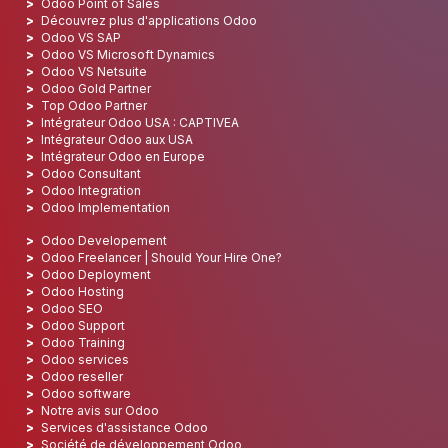
Odoo Point of Sales
Découvrez plus d'applications Odoo
Odoo VS SAP
Odoo VS Microsoft Dynamics
Odoo VS Netsuite
Odoo Gold Partner
Top Odoo Partner
Intégrateur Odoo USA : CAPTIVEA
Intégrateur Odoo aux USA
Intégrateur Odoo en Europe
Odoo Consultant
Odoo Integration
Odoo Implementation
Odoo Developement
Odoo Freelancer | Should Your Hire One?
Odoo Deployment
Odoo Hosting
Odoo SEO
Odoo Support
Odoo Training
Odoo services
Odoo reseller
Odoo software
Notre avis sur Odoo
Services d'assistance Odoo
Société de développement Odoo