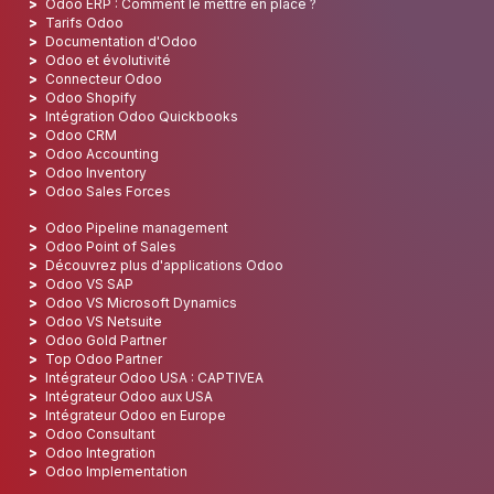
Odoo ERP : Comment le mettre en place ?
Tarifs Odoo
Documentation d'Odoo
Odoo et évolutivité
Connecteur Odoo
Odoo Shopify
Intégration Odoo Quickbooks
Odoo CRM
Odoo Accounting
Odoo Inventory
Odoo Sales Forces
Odoo Pipeline management
Odoo Point of Sales
Découvrez plus d'applications Odoo
Odoo VS SAP
Odoo VS Microsoft Dynamics
Odoo VS Netsuite
Odoo Gold Partner
Top Odoo Partner
Intégrateur Odoo USA : CAPTIVEA
Intégrateur Odoo aux USA
Intégrateur Odoo en Europe
Odoo Consultant
Odoo Integration
Odoo Implementation