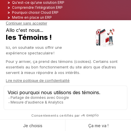
Qu'est-ce qu'une solution ERP
Comprendre l’intégration ERP
Pourquoi choisir Cloud ERP
Mettre en place un ERP
ERP Open Source
Logiciel ERP Open Source
Top 5 des ERP Open Source
ERP Deployment
ERP Integration
ERP Implementation
ERP Consulting
ERP Project
ERP System
Odoo ERP pour le secteur financier
Odoo ERP pour le secteur des assurances
Odoo ERP pour l'industrie de l'impression
Odoo ERP pour le secteur de la logistique
Odoo ERP pour l'industrie du CBD
Odoo ERP pour l'industrie manufacturière
Français (CA)
Copyright © 2006 - 2025 CAPTIVEA
Généré par
- Le #1
Open Source eCommerce